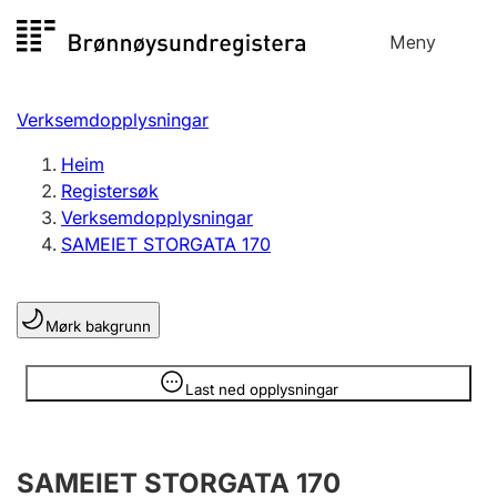
Hopp
Meny
Registersøk
til
Søk
Velg språk
innhald
Verksemdopplysningar
Aksjeselskap
Registrere, endre, slette
Heim
Registersøk
Verksemdopplysningar
Enkeltpersonføretak
SAMEIET STORGATA 170
Registrere, endre, slette
Mørk bakgrunn
Lag og foreining
Registrere, endre, slette
Opplysninger er skjult
Last ned opplysningar
Fleire organisasjonsformer
SAMEIET STORGATA 170