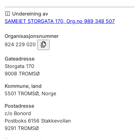
Årsrekneskap
Undereining av
Innsending og forseinkingsgebyr
SAMEIET STORGATA 170,
Org.no 989 348 507
Organisasjonsnummer
Tinglysing
924 229 020
Gateadresse
Jeger
Storgata 170
Betaling og jegeravgiftskort
9008
TROMSØ
Kommune, land
5501
TROMSØ
,
Norge
Ektepaktrettleiaren
Postadresse
c/o Bonord
Andre tema
Postboks 6156 Stakkevollan
9291
TROMSØ