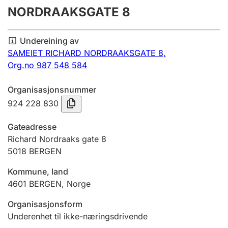
NORDRAAKSGATE 8
Årsrekneskap
Innsending og forseinkingsgebyr
Undereining av
SAMEIET RICHARD NORDRAAKSGATE 8,
Org.no 987 548 584
Tinglysing
Organisasjonsnummer
924 228 830
Jeger
Betaling og jegeravgiftskort
Gateadresse
Richard Nordraaks gate 8
5018
BERGEN
Ektepaktrettleiaren
Kommune, land
4601
BERGEN
,
Norge
Andre tema
Organisasjonsform
Underenhet til ikke-næringsdrivende