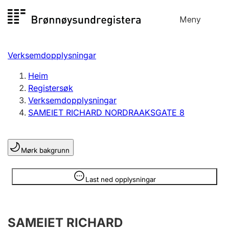
Hopp
Meny
Registersøk
til
Søk
Velg språk
innhald
Verksemdopplysningar
Aksjeselskap
Registrere, endre, slette
Heim
Registersøk
Verksemdopplysningar
Enkeltpersonføretak
SAMEIET RICHARD NORDRAAKSGATE 8
Registrere, endre, slette
Mørk bakgrunn
Lag og foreining
Registrere, endre, slette
Opplysninger er skjult
Last ned opplysningar
Fleire organisasjonsformer
SAMEIET RICHARD