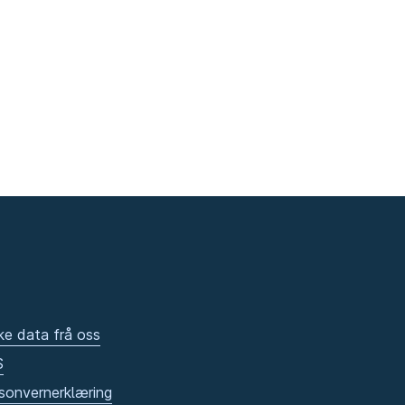
ke data frå oss
S
sonvernerklæring