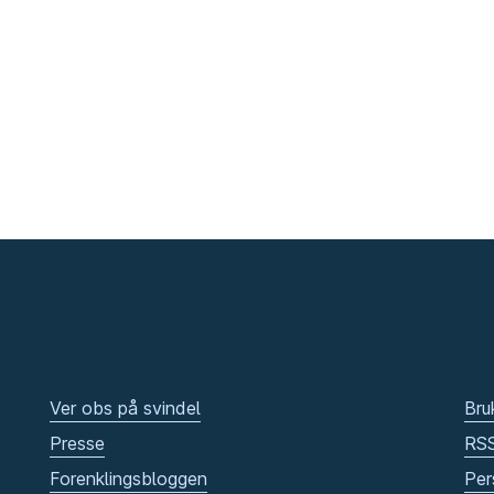
Ver obs på svindel
Bru
Presse
RS
Forenklingsbloggen
Per