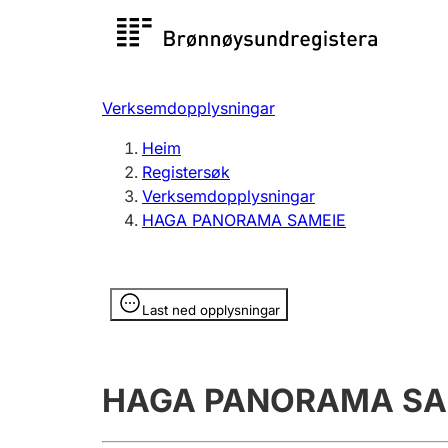
Registersøk
Aksjesel
Registrer
Verksemdopplysningar
Lag og foreining
Fleire
Heim
Registrere, endre, slette
organisa
Registersøk
Verksemdopplysningar
HAGA PANORAMA SAMEIE
Tinglysing
Jeger
Betaling 
Opplysninger er skjult
Last ned opplysningar
Andre tema
HAGA PANORAMA SA