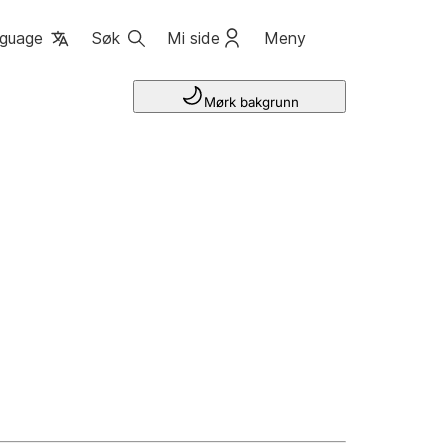
guage
Søk
Mi side
Meny
Mørk bakgrunn