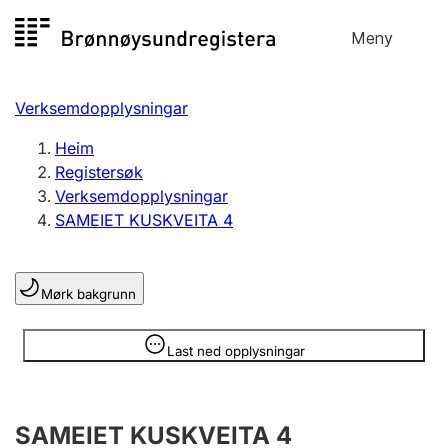
Hopp
Meny
Registersøk
til
Søk
Velg språk
innhald
Verksemdopplysningar
Aksjeselskap
Registrere, endre, slette
Heim
Registersøk
Verksemdopplysningar
Enkeltpersonføretak
SAMEIET KUSKVEITA 4
Registrere, endre, slette
Mørk bakgrunn
Lag og foreining
Registrere, endre, slette
Opplysninger er skjult
Last ned opplysningar
Fleire organisasjonsformer
SAMEIET KUSKVEITA 4