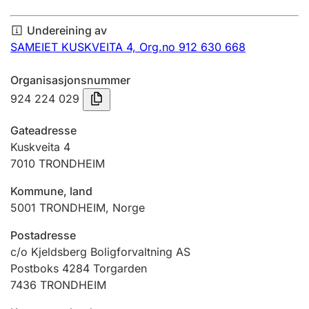
Årsrekneskap
Undereining av
Innsending og forseinkingsgebyr
SAMEIET KUSKVEITA 4,
Org.no 912 630 668
Organisasjonsnummer
Tinglysing
924 224 029
Gateadresse
Jeger
Kuskveita 4
Betaling og jegeravgiftskort
7010
TRONDHEIM
Kommune, land
5001
TRONDHEIM
,
Norge
Ektepaktrettleiaren
Postadresse
c/o Kjeldsberg Boligforvaltning AS
Andre tema
Postboks 4284 Torgarden
7436
TRONDHEIM