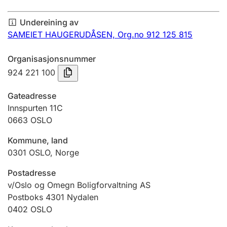
Årsrekneskap
Undereining av
Innsending og forseinkingsgebyr
SAMEIET HAUGERUDÅSEN,
Org.no 912 125 815
Organisasjonsnummer
Tinglysing
924 221 100
Gateadresse
Jeger
Innspurten 11C
Betaling og jegeravgiftskort
0663
OSLO
Kommune, land
0301
OSLO
,
Norge
Ektepaktrettleiaren
Postadresse
v/Oslo og Omegn Boligforvaltning AS
Andre tema
Postboks 4301 Nydalen
0402
OSLO