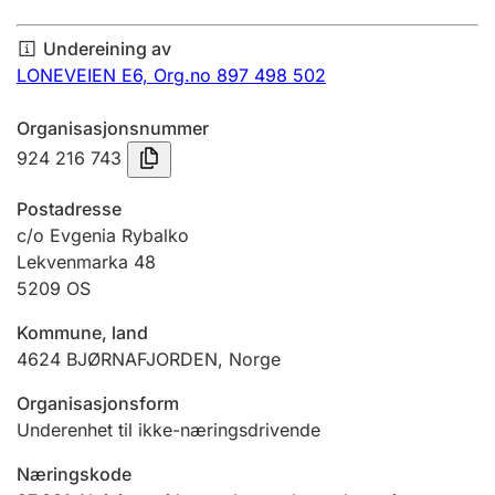
Årsrekneskap
Undereining av
Innsending og forseinkingsgebyr
LONEVEIEN E6,
Org.no 897 498 502
Organisasjonsnummer
Tinglysing
924 216 743
Postadresse
Jeger
c/o Evgenia Rybalko
Betaling og jegeravgiftskort
Lekvenmarka 48
5209
OS
Kommune, land
Ektepaktrettleiaren
4624
BJØRNAFJORDEN
,
Norge
Organisasjonsform
Andre tema
Underenhet til ikke-næringsdrivende
Næringskode