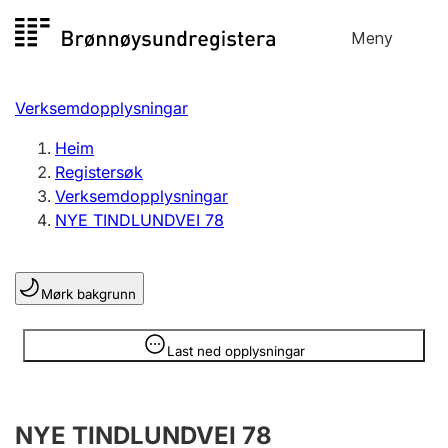
Hopp
Meny
Registersøk
til
Søk
Velg språk
innhald
Verksemdopplysningar
Aksjeselskap
Registrere, endre, slette
Heim
Registersøk
Verksemdopplysningar
Enkeltpersonføretak
NYE TINDLUNDVEI 78
Registrere, endre, slette
Mørk bakgrunn
Lag og foreining
Registrere, endre, slette
Opplysninger er skjult
Last ned opplysningar
Fleire organisasjonsformer
NYE TINDLUNDVEI 78