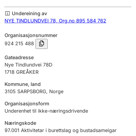
Årsrekneskap
Undereining av
Innsending og forseinkingsgebyr
NYE TINDLUNDVEI 78,
Org.no 895 584 762
Organisasjonsnummer
Tinglysing
924 215 488
Gateadresse
Jeger
Nye Tindlundvei 78D
Betaling og jegeravgiftskort
1718
GREÅKER
Kommune, land
3105
SARPSBORG
,
Norge
Ektepaktrettleiaren
Organisasjonsform
Underenhet til ikke-næringsdrivende
Andre tema
Næringskode
97.001
Aktivitetar i burettslag og bustadsameigar