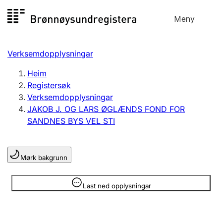
Hopp
Meny
Registersøk
til
Søk
Velg språk
innhald
Verksemdopplysningar
Aksjeselskap
Registrere, endre, slette
Heim
Registersøk
Verksemdopplysningar
Enkeltpersonføretak
JAKOB J. OG LARS ØGLÆNDS FOND FOR
Registrere, endre, slette
SANDNES BYS VEL STI
Lag og foreining
Mørk bakgrunn
Registrere, endre, slette
Opplysninger er skjult
Last ned opplysningar
Fleire organisasjonsformer