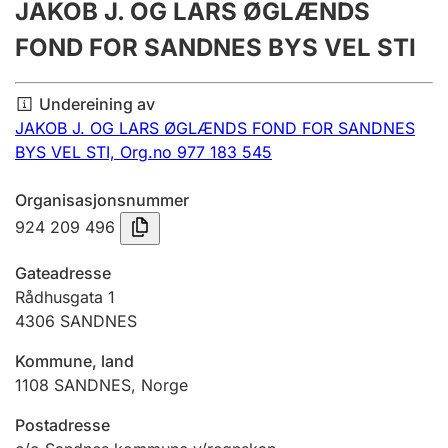
JAKOB J. OG LARS ØGLÆNDS
Årsrekneskap
FOND FOR SANDNES BYS VEL STI
Innsending og forseinkingsgebyr
Undereining av
JAKOB J. OG LARS ØGLÆNDS FOND FOR SANDNES
Tinglysing
BYS VEL STI,
Org.no 977 183 545
Organisasjonsnummer
Jeger
924 209 496
Betaling og jegeravgiftskort
Gateadresse
Rådhusgata 1
Ektepaktrettleiaren
4306
SANDNES
Kommune, land
Andre tema
1108
SANDNES
,
Norge
Postadresse