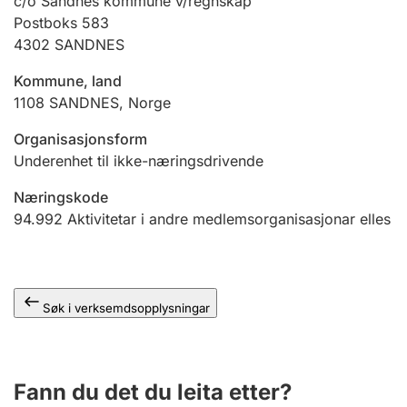
c/o Sandnes kommune v/regnskap
Postboks 583
4302
SANDNES
Kommune, land
1108
SANDNES
,
Norge
Organisasjonsform
Underenhet til ikke-næringsdrivende
Næringskode
94.992
Aktivitetar i andre medlemsorganisasjonar elles
Søk i verksemdsopplysningar
Fann du det du leita etter?