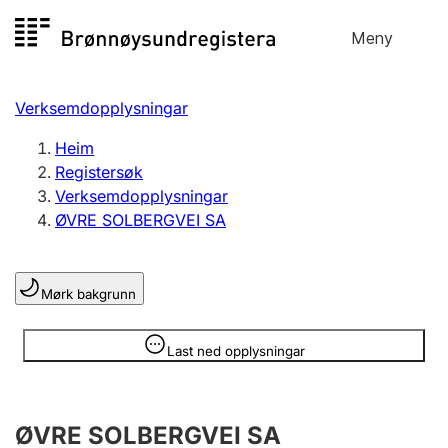
Hopp
Meny
Registersøk
til
Søk
Velg språk
innhald
Verksemdopplysningar
Aksjeselskap
Registrere, endre, slette
Heim
Registersøk
Verksemdopplysningar
Enkeltpersonføretak
ØVRE SOLBERGVEI SA
Registrere, endre, slette
Mørk bakgrunn
Lag og foreining
Registrere, endre, slette
Opplysninger er skjult
Last ned opplysningar
Fleire organisasjonsformer
ØVRE SOLBERGVEI SA