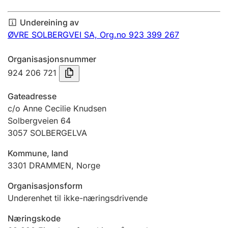
Årsrekneskap
Undereining av
Innsending og forseinkingsgebyr
ØVRE SOLBERGVEI SA,
Org.no 923 399 267
Organisasjonsnummer
Tinglysing
924 206 721
Gateadresse
Jeger
c/o Anne Cecilie Knudsen
Betaling og jegeravgiftskort
Solbergveien 64
3057
SOLBERGELVA
Kommune, land
Ektepaktrettleiaren
3301
DRAMMEN
,
Norge
Organisasjonsform
Andre tema
Underenhet til ikke-næringsdrivende
Næringskode