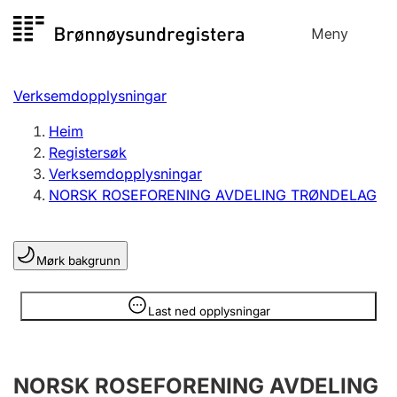
Hopp
Meny
Registersøk
til
Søk
Velg språk
innhald
Verksemdopplysningar
Aksjeselskap
Registrere, endre, slette
Heim
Registersøk
Verksemdopplysningar
Enkeltpersonføretak
NORSK ROSEFORENING AVDELING TRØNDELAG
Registrere, endre, slette
Mørk bakgrunn
Lag og foreining
Registrere, endre, slette
Opplysninger er skjult
Last ned opplysningar
Fleire organisasjonsformer
NORSK ROSEFORENING AVDELING