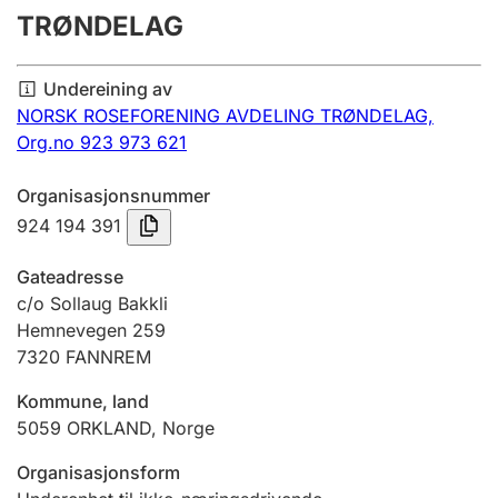
TRØNDELAG
Årsrekneskap
Innsending og forseinkingsgebyr
Undereining av
NORSK ROSEFORENING AVDELING TRØNDELAG,
Org.no 923 973 621
Tinglysing
Organisasjonsnummer
924 194 391
Jeger
Betaling og jegeravgiftskort
Gateadresse
c/o Sollaug Bakkli
Hemnevegen 259
Ektepaktrettleiaren
7320
FANNREM
Kommune, land
Andre tema
5059
ORKLAND
,
Norge
Organisasjonsform