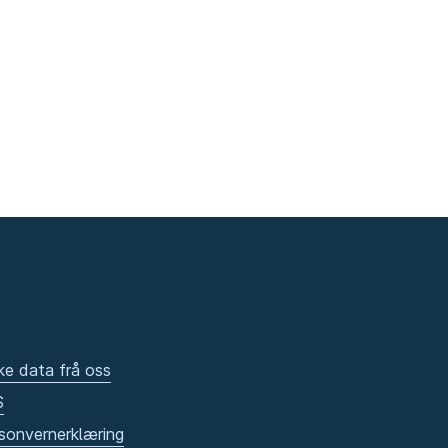
ke data frå oss
S
sonvernerklæring