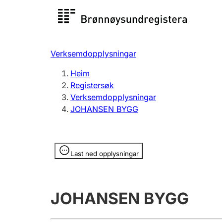
Registersøk
Aksjesel
Registrer
Verksemdopplysningar
Lag og foreining
Fleire
Heim
Registrere, endre, slette
organisa
Registersøk
Verksemdopplysningar
JOHANSEN BYGG
Tinglysing
Jeger
Betaling 
Opplysninger er skjult
Last ned opplysningar
Andre tema
JOHANSEN BYGG