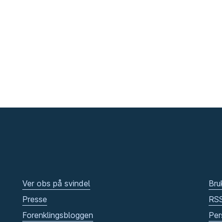
Ver obs på svindel
Bru
Presse
RS
Forenklingsbloggen
Per