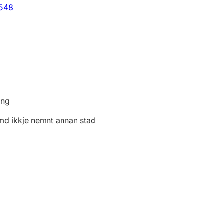
 548
ing
md ikkje nemnt annan stad