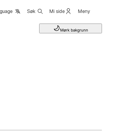
guage
Søk
Mi side
Meny
Mørk bakgrunn