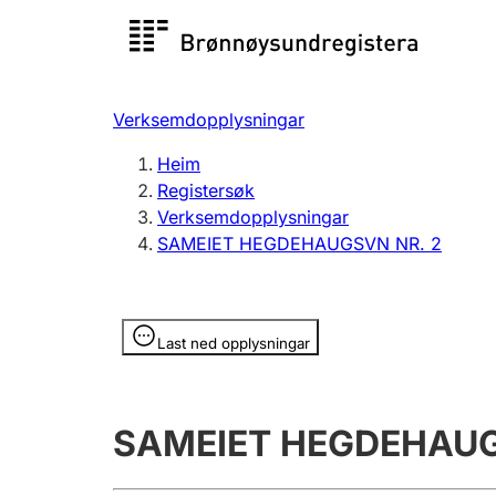
Registersøk
Aksjesel
Registrer
Verksemdopplysningar
Lag og foreining
Fleire
Heim
Registrere, endre, slette
organisa
Registersøk
Verksemdopplysningar
SAMEIET HEGDEHAUGSVN NR. 2
Tinglysing
Jeger
Betaling 
Opplysninger er skjult
Last ned opplysningar
Andre tema
SAMEIET HEGDEHAUG