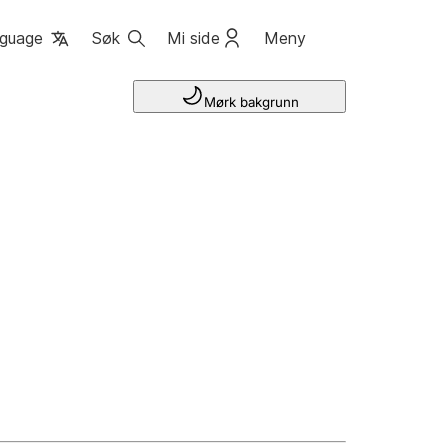
guage
Søk
Mi side
Meny
Mørk bakgrunn