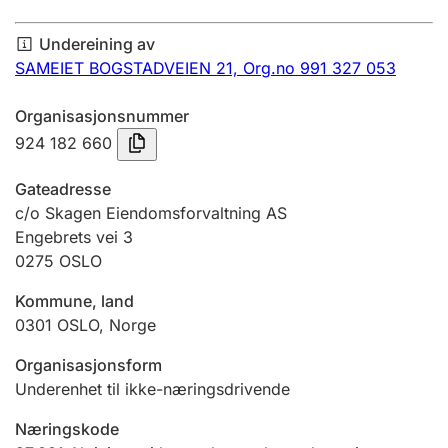
Årsrekneskap
Undereining av
Innsending og forseinkingsgebyr
SAMEIET BOGSTADVEIEN 21,
Org.no 991 327 053
Organisasjonsnummer
Tinglysing
924 182 660
Gateadresse
Jeger
c/o Skagen Eiendomsforvaltning AS
Betaling og jegeravgiftskort
Engebrets vei 3
0275
OSLO
Kommune, land
Ektepaktrettleiaren
0301
OSLO
,
Norge
Organisasjonsform
Andre tema
Underenhet til ikke-næringsdrivende
Næringskode