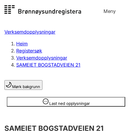
Hopp
Meny
Registersøk
til
Søk
Velg språk
innhald
Verksemdopplysningar
Aksjeselskap
Registrere, endre, slette
Heim
Registersøk
Verksemdopplysningar
Enkeltpersonføretak
SAMEIET BOGSTADVEIEN 21
Registrere, endre, slette
Mørk bakgrunn
Lag og foreining
Registrere, endre, slette
Opplysninger er skjult
Last ned opplysningar
Fleire organisasjonsformer
SAMEIET BOGSTADVEIEN 21