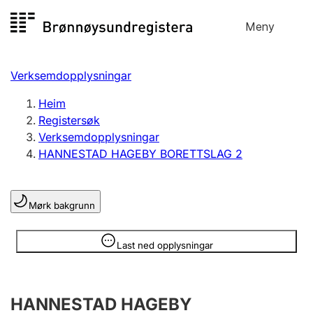
Hopp
Meny
Registersøk
til
Søk
Velg språk
innhald
Verksemdopplysningar
Aksjeselskap
Registrere, endre, slette
Heim
Registersøk
Verksemdopplysningar
Enkeltpersonføretak
HANNESTAD HAGEBY BORETTSLAG 2
Registrere, endre, slette
Mørk bakgrunn
Lag og foreining
Registrere, endre, slette
Opplysninger er skjult
Last ned opplysningar
Fleire organisasjonsformer
HANNESTAD HAGEBY