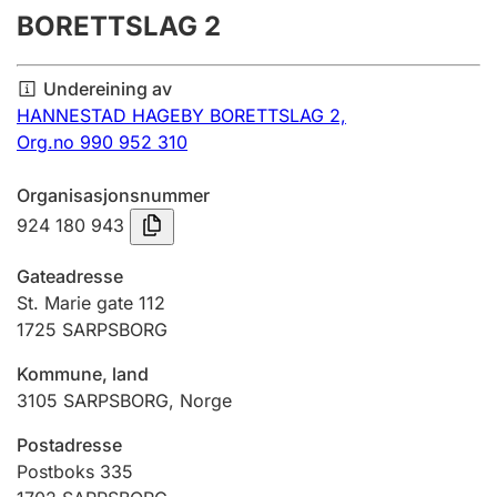
BORETTSLAG 2
Årsrekneskap
Innsending og forseinkingsgebyr
Undereining av
HANNESTAD HAGEBY BORETTSLAG 2,
Org.no 990 952 310
Tinglysing
Organisasjonsnummer
924 180 943
Jeger
Betaling og jegeravgiftskort
Gateadresse
St. Marie gate 112
1725
SARPSBORG
Ektepaktrettleiaren
Kommune, land
3105
SARPSBORG
,
Norge
Andre tema
Postadresse
Postboks 335