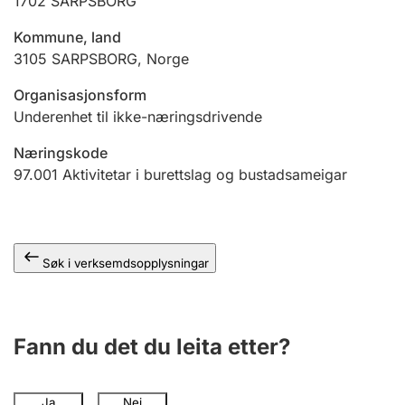
1702
SARPSBORG
Kommune, land
3105
SARPSBORG
,
Norge
Organisasjonsform
Underenhet til ikke-næringsdrivende
Næringskode
97.001
Aktivitetar i burettslag og bustadsameigar
Søk i verksemdsopplysningar
Fann du det du leita etter?
Ja
Nei