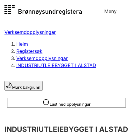
Hopp
Meny
Registersøk
til
Søk
Velg språk
innhald
Verksemdopplysningar
Aksjeselskap
Registrere, endre, slette
Heim
Registersøk
Verksemdopplysningar
Enkeltpersonføretak
INDUSTRIUTLEIEBYGGET I ALSTAD
Registrere, endre, slette
Mørk bakgrunn
Lag og foreining
Registrere, endre, slette
Opplysninger er skjult
Last ned opplysningar
Fleire organisasjonsformer
INDUSTRIUTLEIEBYGGET I ALSTAD