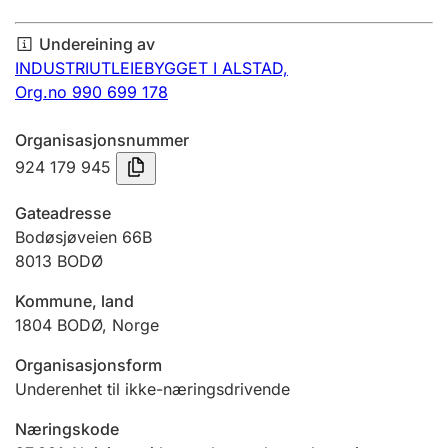
Årsrekneskap
Undereining av
Innsending og forseinkingsgebyr
INDUSTRIUTLEIEBYGGET I ALSTAD,
Org.no 990 699 178
Tinglysing
Organisasjonsnummer
924 179 945
Jeger
Gateadresse
Betaling og jegeravgiftskort
Bodøsjøveien 66B
8013
BODØ
Kommune, land
Ektepaktrettleiaren
1804
BODØ
,
Norge
Organisasjonsform
Andre tema
Underenhet til ikke-næringsdrivende
Næringskode