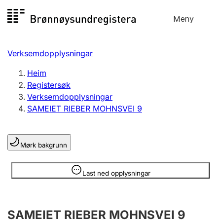
Hopp
Meny
Registersøk
til
Søk
Velg språk
innhald
Verksemdopplysningar
Aksjeselskap
Registrere, endre, slette
Heim
Registersøk
Verksemdopplysningar
Enkeltpersonføretak
SAMEIET RIEBER MOHNSVEI 9
Registrere, endre, slette
Mørk bakgrunn
Lag og foreining
Registrere, endre, slette
Opplysninger er skjult
Last ned opplysningar
Fleire organisasjonsformer
SAMEIET RIEBER MOHNSVEI 9