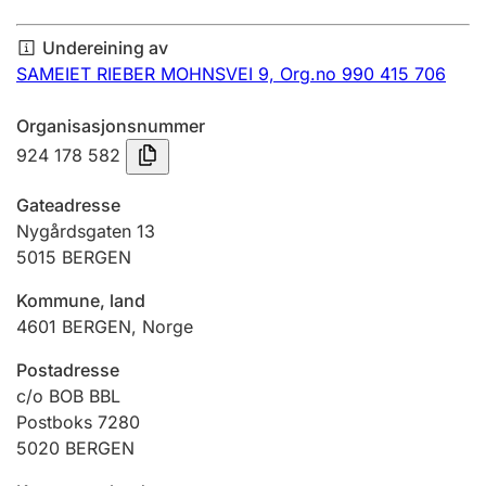
Årsrekneskap
Undereining av
Innsending og forseinkingsgebyr
SAMEIET RIEBER MOHNSVEI 9,
Org.no 990 415 706
Organisasjonsnummer
Tinglysing
924 178 582
Gateadresse
Jeger
Nygårdsgaten 13
Betaling og jegeravgiftskort
5015
BERGEN
Kommune, land
4601
BERGEN
,
Norge
Ektepaktrettleiaren
Postadresse
c/o BOB BBL
Andre tema
Postboks 7280
5020
BERGEN