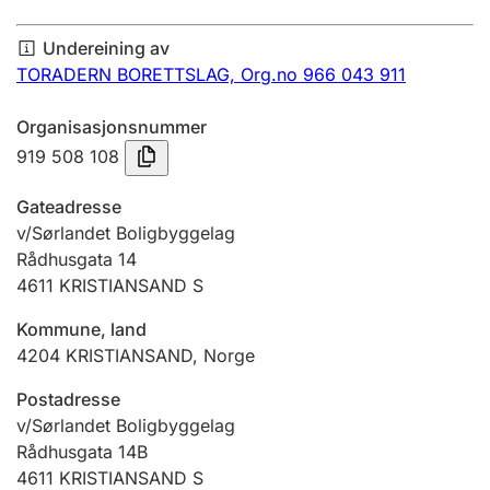
Årsrekneskap
Undereining av
Innsending og forseinkingsgebyr
TORADERN BORETTSLAG,
Org.no 966 043 911
Organisasjonsnummer
Tinglysing
919 508 108
Gateadresse
Jeger
v/Sørlandet Boligbyggelag
Betaling og jegeravgiftskort
Rådhusgata 14
4611
KRISTIANSAND S
Kommune, land
Ektepaktrettleiaren
4204
KRISTIANSAND
,
Norge
Postadresse
Andre tema
v/Sørlandet Boligbyggelag
Rådhusgata 14B
4611
KRISTIANSAND S