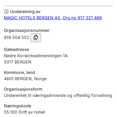
Årsrekneskap
Undereining av
Innsending og forseinkingsgebyr
MAGIC HOTELS BERGEN AS,
Org.no 917 321 469
Organisasjonsnummer
Tinglysing
919 504 552
Gateadresse
Jeger
Nedre Korskirkeallmenningen 1A
Betaling og jegeravgiftskort
5017
BERGEN
Kommune, land
4601
BERGEN
,
Norge
Ektepaktrettleiaren
Organisasjonsform
Underenhet til næringsdrivende og offentlig forvaltning
Andre tema
Næringskode
55.100
Drift av hotell