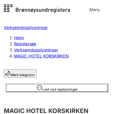
Hopp
Meny
Registersøk
til
Søk
Velg språk
innhald
Verksemdopplysningar
Aksjeselskap
Registrere, endre, slette
Heim
Registersøk
Verksemdopplysningar
Enkeltpersonføretak
MAGIC HOTEL KORSKIRKEN
Registrere, endre, slette
Mørk bakgrunn
Lag og foreining
Registrere, endre, slette
Opplysninger er skjult
Last ned opplysningar
Fleire organisasjonsformer
MAGIC HOTEL KORSKIRKEN