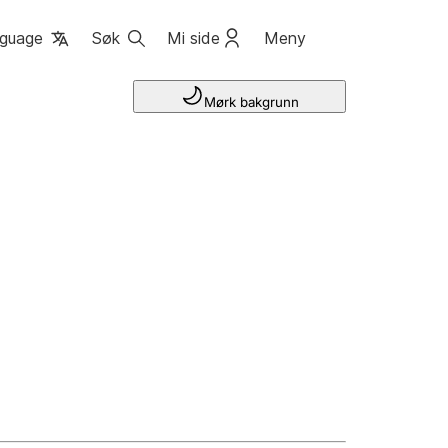
guage
Søk
Mi side
Meny
Mørk bakgrunn