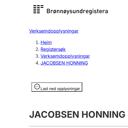
Registersøk
Aksjesel
Registrer
Verksemdopplysningar
Lag og foreining
Fleire
Heim
Registrere, endre, slette
organisa
Registersøk
Verksemdopplysningar
JACOBSEN HONNING
Tinglysing
Jeger
Betaling 
Opplysninger er skjult
Last ned opplysningar
Andre tema
JACOBSEN HONNING