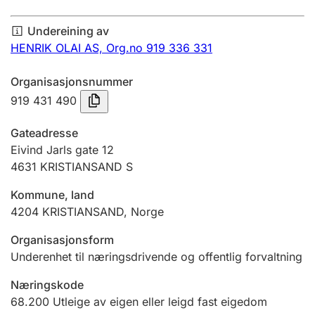
Årsrekneskap
Undereining av
Innsending og forseinkingsgebyr
HENRIK OLAI AS,
Org.no 919 336 331
Organisasjonsnummer
Tinglysing
919 431 490
Gateadresse
Jeger
Eivind Jarls gate 12
Betaling og jegeravgiftskort
4631
KRISTIANSAND S
Kommune, land
4204
KRISTIANSAND
,
Norge
Ektepaktrettleiaren
Organisasjonsform
Underenhet til næringsdrivende og offentlig forvaltning
Andre tema
Næringskode
68.200
Utleige av eigen eller leigd fast eigedom