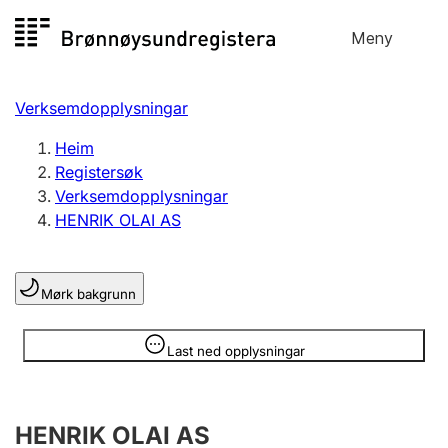
Hopp
Meny
Registersøk
til
Søk
Velg språk
innhald
Verksemdopplysningar
Aksjeselskap
Registrere, endre, slette
Heim
Registersøk
Verksemdopplysningar
Enkeltpersonføretak
HENRIK OLAI AS
Registrere, endre, slette
Mørk bakgrunn
Lag og foreining
Registrere, endre, slette
Opplysninger er skjult
Last ned opplysningar
Fleire organisasjonsformer
HENRIK OLAI AS