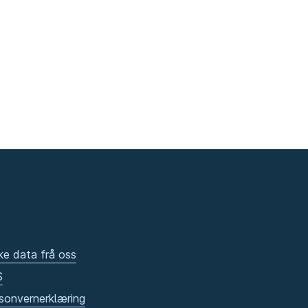
ke data frå oss
S
sonvernerklæring