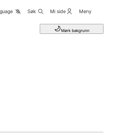
guage
Søk
Mi side
Meny
Mørk bakgrunn