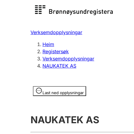
Registersøk
Aksjesel
Registrer
Verksemdopplysningar
Lag og foreining
Fleire
Heim
Registrere, endre, slette
organisa
Registersøk
Verksemdopplysningar
NAUKATEK AS
Tinglysing
Jeger
Betaling 
Opplysninger er skjult
Last ned opplysningar
Andre tema
NAUKATEK AS