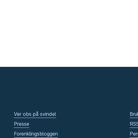
Ver obs på svindel
Bru
Presse
RS
Forenklingsbloggen
Per