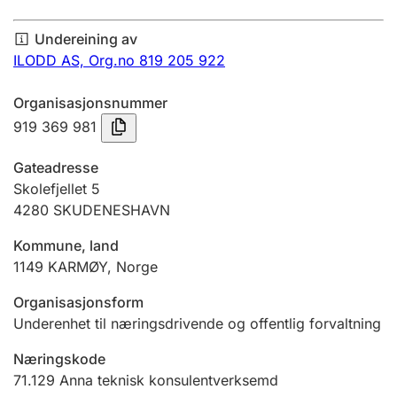
Årsrekneskap
Undereining av
Innsending og forseinkingsgebyr
ILODD AS,
Org.no 819 205 922
Organisasjonsnummer
Tinglysing
919 369 981
Gateadresse
Jeger
Skolefjellet 5
Betaling og jegeravgiftskort
4280
SKUDENESHAVN
Kommune, land
1149
KARMØY
,
Norge
Ektepaktrettleiaren
Organisasjonsform
Underenhet til næringsdrivende og offentlig forvaltning
Andre tema
Næringskode
71.129
Anna teknisk konsulentverksemd