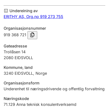
Årsrekneskap
Undereining av
Innsending og forseinkingsgebyr
ERITHY AS,
Org.no 919 273 755
Organisasjonsnummer
Tinglysing
919 368 721
Gateadresse
Jeger
Trollåsen 14
Betaling og jegeravgiftskort
2080
EIDSVOLL
Kommune, land
3240
EIDSVOLL
,
Norge
Ektepaktrettleiaren
Organisasjonsform
Underenhet til næringsdrivende og offentlig forvaltning
Andre tema
Næringskode
71.129
Anna teknisk konsulentverksemd