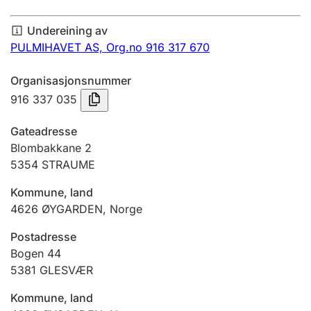
Årsrekneskap
Undereining av
Innsending og forseinkingsgebyr
PULMIHAVET AS,
Org.no 916 317 670
Organisasjonsnummer
Tinglysing
916 337 035
Gateadresse
Jeger
Blombakkane 2
Betaling og jegeravgiftskort
5354
STRAUME
Kommune, land
4626
ØYGARDEN
,
Norge
Ektepaktrettleiaren
Postadresse
Bogen 44
Andre tema
5381
GLESVÆR
Kommune, land