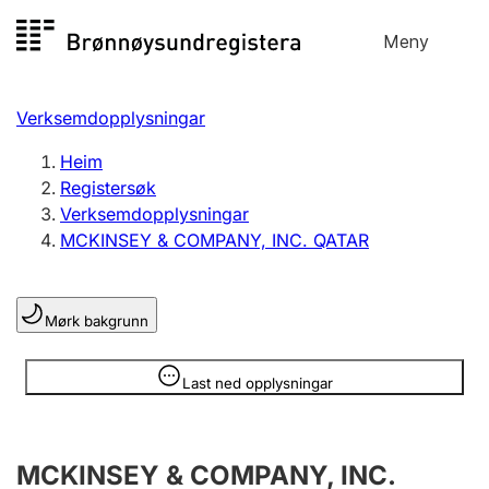
Hopp
Meny
Registersøk
til
Søk
Velg språk
innhald
Verksemdopplysningar
Aksjeselskap
Registrere, endre, slette
Heim
Registersøk
Verksemdopplysningar
Enkeltpersonføretak
MCKINSEY & COMPANY, INC. QATAR
Registrere, endre, slette
Mørk bakgrunn
Lag og foreining
Registrere, endre, slette
Opplysninger er skjult
Last ned opplysningar
Fleire organisasjonsformer
MCKINSEY & COMPANY, INC.