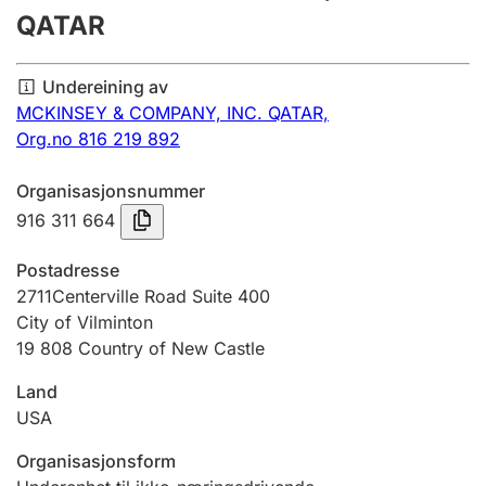
QATAR
Årsrekneskap
Innsending og forseinkingsgebyr
Undereining av
MCKINSEY & COMPANY, INC. QATAR,
Org.no 816 219 892
Tinglysing
Organisasjonsnummer
916 311 664
Jeger
Betaling og jegeravgiftskort
Postadresse
2711Centerville Road Suite 400
City of Vilminton
Ektepaktrettleiaren
19 808 Country of New Castle
Land
Andre tema
USA
Organisasjonsform