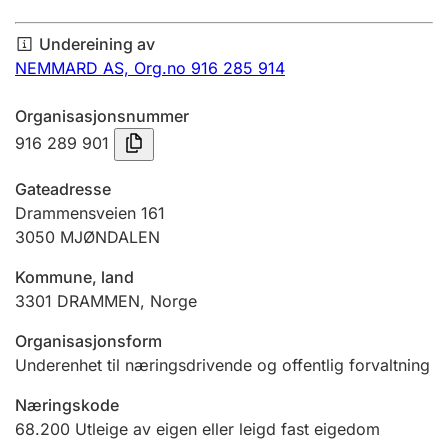
Årsrekneskap
Undereining av
Innsending og forseinkingsgebyr
NEMMARD AS,
Org.no 916 285 914
Organisasjonsnummer
Tinglysing
916 289 901
Gateadresse
Jeger
Drammensveien 161
Betaling og jegeravgiftskort
3050
MJØNDALEN
Kommune, land
3301
DRAMMEN
,
Norge
Ektepaktrettleiaren
Organisasjonsform
Underenhet til næringsdrivende og offentlig forvaltning
Andre tema
Næringskode
68.200
Utleige av eigen eller leigd fast eigedom