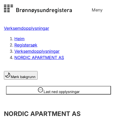
Hopp
Meny
Registersøk
til
Søk
Velg språk
innhald
Verksemdopplysningar
Aksjeselskap
Registrere, endre, slette
Heim
Registersøk
Verksemdopplysningar
Enkeltpersonføretak
NORDIC APARTMENT AS
Registrere, endre, slette
Mørk bakgrunn
Lag og foreining
Registrere, endre, slette
Opplysninger er skjult
Last ned opplysningar
Fleire organisasjonsformer
NORDIC APARTMENT AS