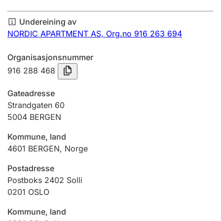
Årsrekneskap
Undereining av
Innsending og forseinkingsgebyr
NORDIC APARTMENT AS,
Org.no 916 263 694
Organisasjonsnummer
Tinglysing
916 288 468
Gateadresse
Jeger
Strandgaten 60
Betaling og jegeravgiftskort
5004
BERGEN
Kommune, land
4601
BERGEN
,
Norge
Ektepaktrettleiaren
Postadresse
Postboks 2402 Solli
Andre tema
0201
OSLO
Kommune, land