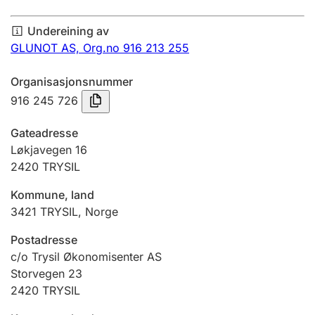
Årsrekneskap
Undereining av
Innsending og forseinkingsgebyr
GLUNOT AS,
Org.no 916 213 255
Organisasjonsnummer
Tinglysing
916 245 726
Gateadresse
Jeger
Løkjavegen 16
Betaling og jegeravgiftskort
2420
TRYSIL
Kommune, land
3421
TRYSIL
,
Norge
Ektepaktrettleiaren
Postadresse
c/o Trysil Økonomisenter AS
Andre tema
Storvegen 23
2420
TRYSIL