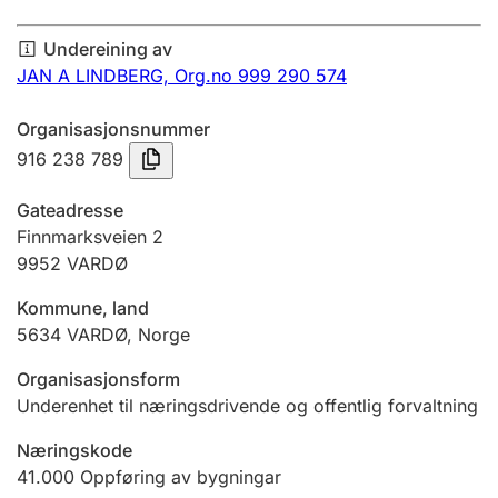
Årsrekneskap
Undereining av
Innsending og forseinkingsgebyr
JAN A LINDBERG,
Org.no 999 290 574
Organisasjonsnummer
Tinglysing
916 238 789
Gateadresse
Jeger
Finnmarksveien 2
Betaling og jegeravgiftskort
9952
VARDØ
Kommune, land
5634
VARDØ
,
Norge
Ektepaktrettleiaren
Organisasjonsform
Underenhet til næringsdrivende og offentlig forvaltning
Andre tema
Næringskode
41.000
Oppføring av bygningar