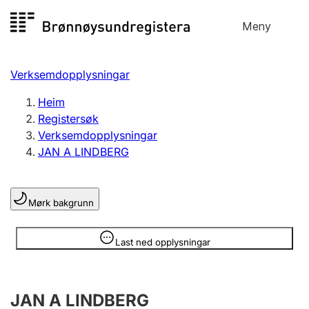
Hopp
Meny
Registersøk
til
Søk
Velg språk
innhald
Verksemdopplysningar
Aksjeselskap
Registrere, endre, slette
Heim
Registersøk
Verksemdopplysningar
Enkeltpersonføretak
JAN A LINDBERG
Registrere, endre, slette
Mørk bakgrunn
Lag og foreining
Registrere, endre, slette
Opplysninger er skjult
Last ned opplysningar
Fleire organisasjonsformer
JAN A LINDBERG