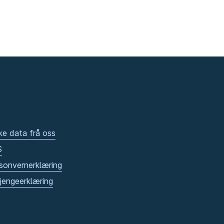
ke data frå oss
S
sonvernerklæring
gjengeerklæring