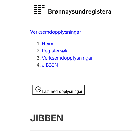
Registersøk
Aksjesel
Registrer
Verksemdopplysningar
Lag og foreining
Fleire
Heim
Registrere, endre, slette
organisa
Registersøk
Verksemdopplysningar
JIBBEN
Tinglysing
Jeger
Betaling 
Opplysninger er skjult
Last ned opplysningar
Andre tema
JIBBEN