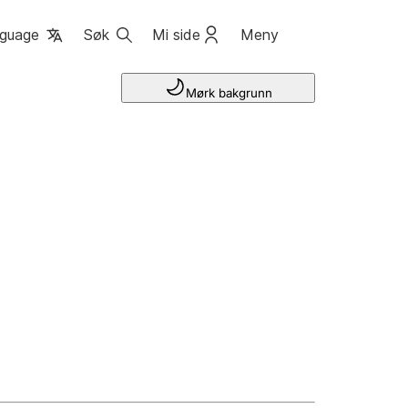
guage
Søk
Mi side
Meny
Mørk bakgrunn