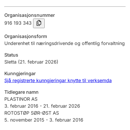
Årsrekneskap
Organisasjonsnummer
Innsending og forseinkingsgebyr
916 193 343
Organisasjonsform
Tinglysing
Underenhet til næringsdrivende og offentlig forvaltning
Status
Jeger
Sletta
(21. februar 2026)
Betaling og jegeravgiftskort
Kunngjeringar
Sjå registrerte kunngjeringar knytte til verksemda
Ektepaktrettleiaren
Tidlegare namn
PLASTINOR AS
3. februar 2016
-
21. februar 2026
Andre tema
ROTOSTØP SØR-ØST AS
5. november 2015 -
3. februar 2016