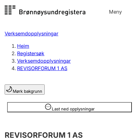
Hopp
Meny
Registersøk
til
Søk
Velg språk
innhald
Verksemdopplysningar
Aksjeselskap
Registrere, endre, slette
Heim
Registersøk
Verksemdopplysningar
Enkeltpersonføretak
REVISORFORUM 1 AS
Registrere, endre, slette
Mørk bakgrunn
Lag og foreining
Registrere, endre, slette
Opplysninger er skjult
Last ned opplysningar
Fleire organisasjonsformer
REVISORFORUM 1 AS