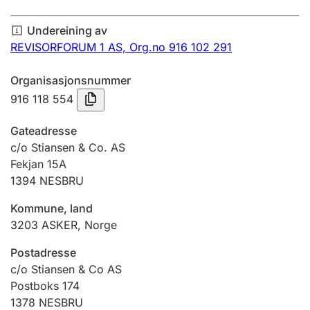
Årsrekneskap
Undereining av
Innsending og forseinkingsgebyr
REVISORFORUM 1 AS,
Org.no 916 102 291
Organisasjonsnummer
Tinglysing
916 118 554
Gateadresse
Jeger
c/o Stiansen & Co. AS
Betaling og jegeravgiftskort
Fekjan 15A
1394
NESBRU
Kommune, land
Ektepaktrettleiaren
3203
ASKER
,
Norge
Postadresse
Andre tema
c/o Stiansen & Co AS
Postboks 174
1378
NESBRU