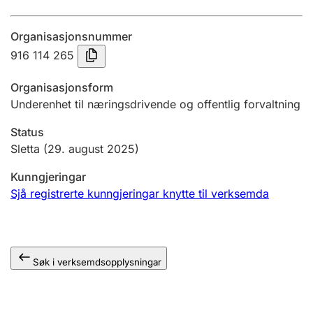
Årsrekneskap
Organisasjonsnummer
Innsending og forseinkingsgebyr
916 114 265
Organisasjonsform
Tinglysing
Underenhet til næringsdrivende og offentlig forvaltning
Status
Jeger
Sletta
(29. august 2025)
Betaling og jegeravgiftskort
Kunngjeringar
Sjå registrerte kunngjeringar knytte til verksemda
Ektepaktrettleiaren
Søk i verksemdsopplysningar
Andre tema