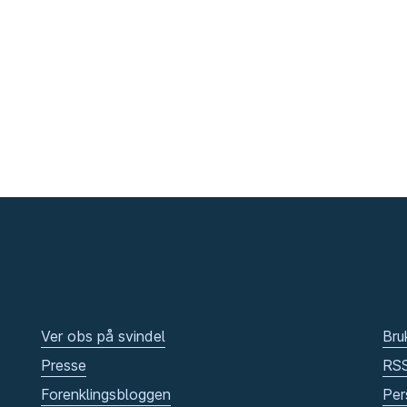
Ver obs på svindel
Bru
Presse
RS
Forenklingsbloggen
Per