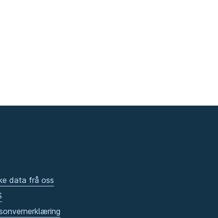
ke data frå oss
S
sonvernerklæring