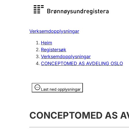
Registersøk
Aksjesel
Registrer
Verksemdopplysningar
Lag og foreining
Fleire
Heim
Registrere, endre, slette
organisa
Registersøk
Verksemdopplysningar
CONCEPTOMED AS AVDELING OSLO
Tinglysing
Jeger
Betaling 
Opplysninger er skjult
Last ned opplysningar
Andre tema
CONCEPTOMED AS A