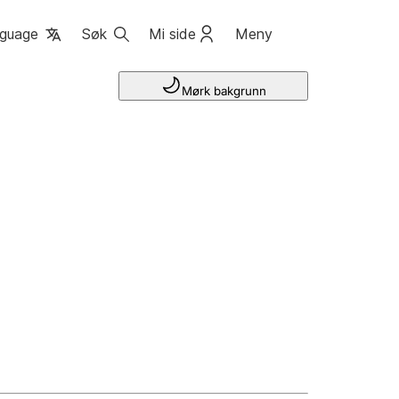
guage
Søk
Mi side
Meny
Mørk bakgrunn