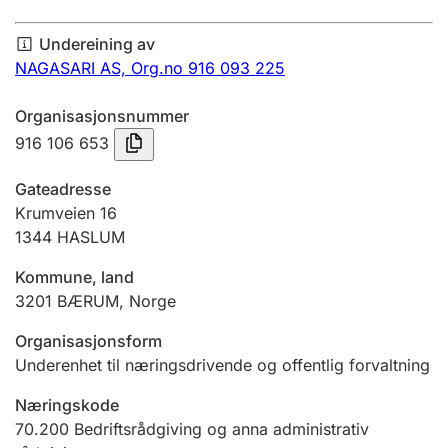
Årsrekneskap
Undereining av
Innsending og forseinkingsgebyr
NAGASARI AS,
Org.no 916 093 225
Organisasjonsnummer
Tinglysing
916 106 653
Gateadresse
Jeger
Krumveien 16
Betaling og jegeravgiftskort
1344
HASLUM
Kommune, land
3201
BÆRUM
,
Norge
Ektepaktrettleiaren
Organisasjonsform
Underenhet til næringsdrivende og offentlig forvaltning
Andre tema
Næringskode
70.200
Bedriftsrådgiving og anna administrativ