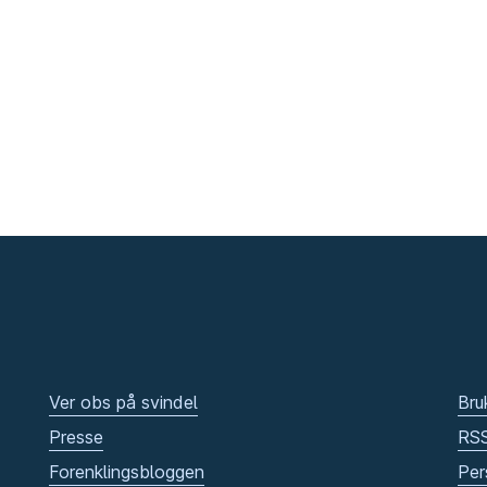
Ver obs på svindel
Bru
Presse
RS
Forenklingsbloggen
Per