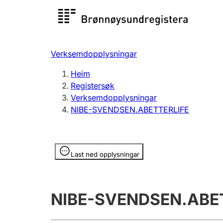
Registersøk
Aksjesel
Registrer
Verksemdopplysningar
Lag og foreining
Fleire
Heim
Registrere, endre, slette
organisa
Registersøk
Verksemdopplysningar
NIBE-SVENDSEN.ABETTERLIFE
Tinglysing
Jeger
Betaling 
Opplysninger er skjult
Last ned opplysningar
Andre tema
NIBE-SVENDSEN.ABE