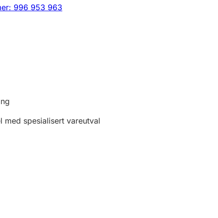
er: 996 953 963
ing
el med spesialisert vareutval