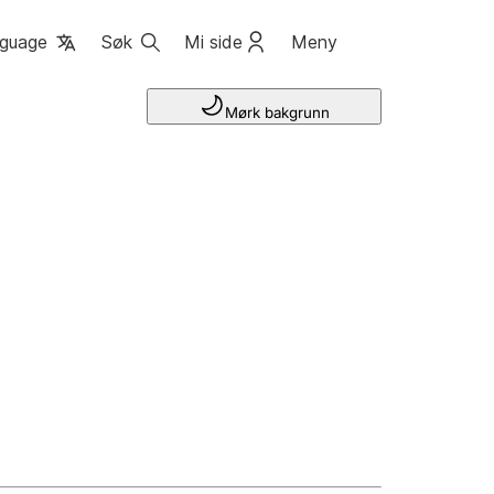
guage
Søk
Mi side
Meny
Mørk bakgrunn