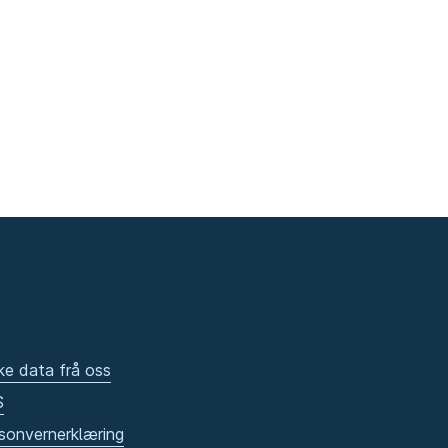
ke data frå oss
S
sonvernerklæring