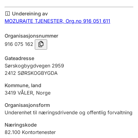
Årsrekneskap
Undereining av
Innsending og forseinkingsgebyr
MOZURAITE TJENESTER,
Org.no 916 051 611
Organisasjonsnummer
Tinglysing
916 075 162
Gateadresse
Jeger
Sørskogbygdvegen 2959
Betaling og jegeravgiftskort
2412
SØRSKOGBYGDA
Kommune, land
3419
VÅLER
,
Norge
Ektepaktrettleiaren
Organisasjonsform
Underenhet til næringsdrivende og offentlig forvaltning
Andre tema
Næringskode
82.100
Kontortenester