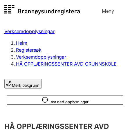
Hopp
Meny
Registersøk
til
Søk
Velg språk
innhald
Verksemdopplysningar
Aksjeselskap
Registrere, endre, slette
Heim
Registersøk
Verksemdopplysningar
Enkeltpersonføretak
HÅ OPPLÆRINGSSENTER AVD GRUNNSKOLE
Registrere, endre, slette
Mørk bakgrunn
Lag og foreining
Registrere, endre, slette
Opplysninger er skjult
Last ned opplysningar
Fleire organisasjonsformer
HÅ OPPLÆRINGSSENTER AVD