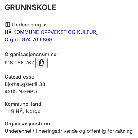
GRUNNSKOLE
Årsrekneskap
Innsending og forseinkingsgebyr
Undereining av
HÅ KOMMUNE OPPVEKST OG KULTUR,
Org.no 974 766 809
Tinglysing
Organisasjonsnummer
916 066 767
Jeger
Betaling og jegeravgiftskort
Gateadresse
Bjorhaugslettå 38
4365
NÆRBØ
Ektepaktrettleiaren
Kommune, land
1119
HÅ
,
Norge
Andre tema
Organisasjonsform
Underenhet til næringsdrivende og offentlig forvaltning