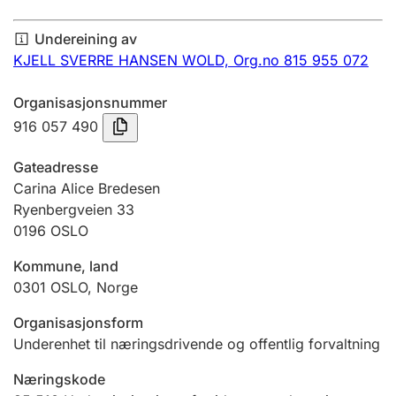
Årsrekneskap
Undereining av
Innsending og forseinkingsgebyr
KJELL SVERRE HANSEN WOLD,
Org.no 815 955 072
Organisasjonsnummer
Tinglysing
916 057 490
Gateadresse
Jeger
Carina Alice Bredesen
Betaling og jegeravgiftskort
Ryenbergveien 33
0196
OSLO
Kommune, land
Ektepaktrettleiaren
0301
OSLO
,
Norge
Organisasjonsform
Andre tema
Underenhet til næringsdrivende og offentlig forvaltning
Næringskode