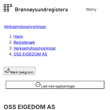
Hopp
Meny
Registersøk
til
Søk
Velg språk
innhald
Verksemdopplysningar
Aksjeselskap
Registrere, endre, slette
Heim
Registersøk
Verksemdopplysningar
Enkeltpersonføretak
OSS EIGEDOM AS
Registrere, endre, slette
Mørk bakgrunn
Lag og foreining
Registrere, endre, slette
Opplysninger er skjult
Last ned opplysningar
Fleire organisasjonsformer
OSS EIGEDOM AS