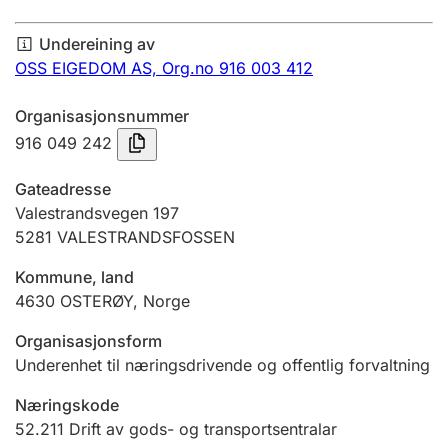
Årsrekneskap
Undereining av
Innsending og forseinkingsgebyr
OSS EIGEDOM AS,
Org.no 916 003 412
Organisasjonsnummer
Tinglysing
916 049 242
Gateadresse
Jeger
Valestrandsvegen 197
Betaling og jegeravgiftskort
5281
VALESTRANDSFOSSEN
Kommune, land
4630
OSTERØY
,
Norge
Ektepaktrettleiaren
Organisasjonsform
Underenhet til næringsdrivende og offentlig forvaltning
Andre tema
Næringskode
52.211
Drift av gods- og transportsentralar