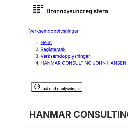
Registersøk
Aksjesel
Registrer
Verksemdopplysningar
Lag og foreining
Fleire
Heim
Registrere, endre, slette
organisa
Registersøk
Verksemdopplysningar
HANMAR CONSULTING JOHN HANSEN
Tinglysing
Jeger
Betaling 
Opplysninger er skjult
Last ned opplysningar
Andre tema
HANMAR CONSULTIN