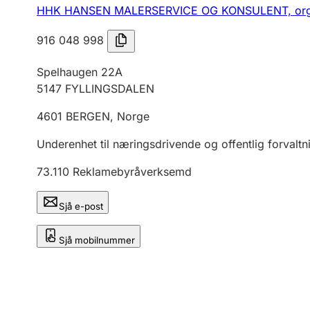
HHK HANSEN MALERSERVICE OG KONSULENT,
or
916 048 998
Spelhaugen 22A
5147
FYLLINGSDALEN
4601
BERGEN
,
Norge
Underenhet til næringsdrivende og offentlig forvaltn
73.110
Reklamebyråverksemd
Sjå e-post
Sjå mobilnummer