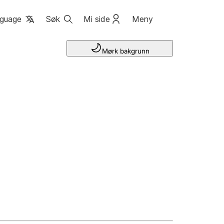
guage
Søk
Mi side
Meny
Mørk bakgrunn