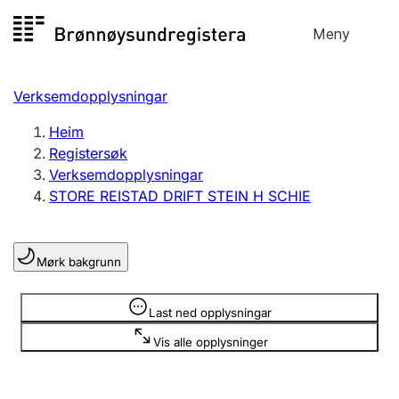
Hopp
Meny
Registersøk
til
Søk
Velg språk
innhald
Verksemdopplysningar
Aksjeselskap
Registrere, endre, slette
Heim
Registersøk
Verksemdopplysningar
Enkeltpersonføretak
STORE REISTAD DRIFT STEIN H SCHIE
Registrere, endre, slette
Mørk bakgrunn
Lag og foreining
Registrere, endre, slette
Opplysninger er skjult
Last ned opplysningar
Vis alle opplysninger
Fleire organisasjonsformer