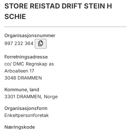
STORE REISTAD DRIFT STEIN H
Årsrekneskap
SCHIE
Innsending og forseinkingsgebyr
Organisasjonsnummer
Tinglysing
997 232 364
Forretningsadresse
Jeger
co/ DMC Regnskap as
Betaling og jegeravgiftskort
Arboalleen 17
3048
DRAMMEN
Kommune, land
Ektepaktrettleiaren
3301
DRAMMEN
,
Norge
Organisasjonsform
Andre tema
Enkeltpersonforetak
Næringskode