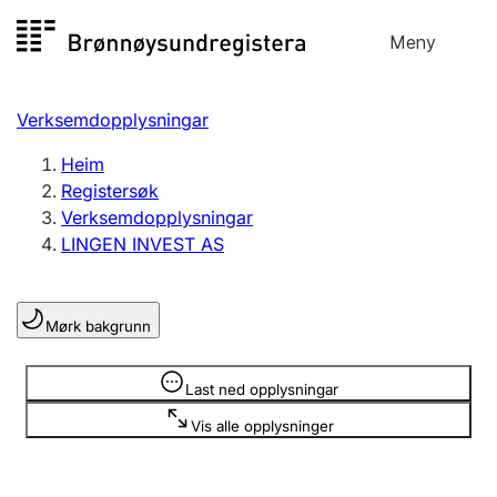
Hopp
Meny
Registersøk
til
Søk
Velg språk
innhald
Verksemdopplysningar
Aksjeselskap
Registrere, endre, slette
Heim
Registersøk
Verksemdopplysningar
Enkeltpersonføretak
LINGEN INVEST AS
Registrere, endre, slette
Mørk bakgrunn
Lag og foreining
Registrere, endre, slette
Opplysninger er skjult
Last ned opplysningar
Vis alle opplysninger
Fleire organisasjonsformer