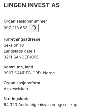
LINGEN INVEST AS
Årsrekneskap
Innsending og forseinkingsgebyr
Organisasjonsnummer
997 218 663
Tinglysing
Forretningsadresse
Seksjon 10
Landstads gate 1
Jeger
3211
SANDEFJORD
Betaling og jegeravgiftskort
Kommune, land
3907
SANDEFJORD
,
Norge
Ektepaktrettleiaren
Organisasjonsform
Aksjeselskap
Andre tema
Næringskode
64.323
Andre eigeninvesteringsselskap