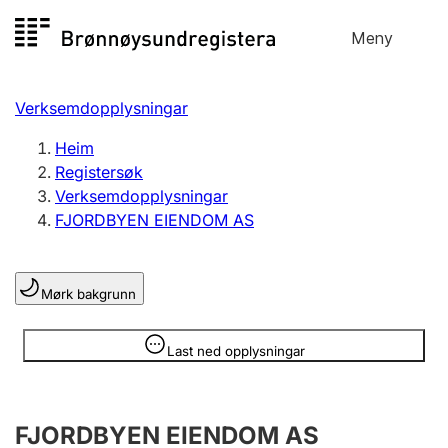
Hopp
Meny
Registersøk
til
Søk
Velg språk
innhald
Verksemdopplysningar
Aksjeselskap
Registrere, endre, slette
Heim
Registersøk
Verksemdopplysningar
Enkeltpersonføretak
FJORDBYEN EIENDOM AS
Registrere, endre, slette
Mørk bakgrunn
Lag og foreining
Registrere, endre, slette
Opplysninger er skjult
Last ned opplysningar
Fleire organisasjonsformer
FJORDBYEN EIENDOM AS