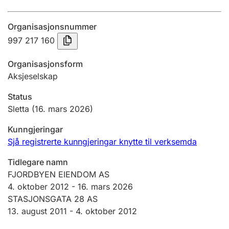
Årsrekneskap
Organisasjonsnummer
Innsending og forseinkingsgebyr
997 217 160
Organisasjonsform
Tinglysing
Aksjeselskap
Status
Jeger
Sletta
(16. mars 2026)
Betaling og jegeravgiftskort
Kunngjeringar
Sjå registrerte kunngjeringar knytte til verksemda
Ektepaktrettleiaren
Tidlegare namn
FJORDBYEN EIENDOM AS
4. oktober 2012
-
16. mars 2026
Andre tema
STASJONSGATA 28 AS
13. august 2011 -
4. oktober 2012