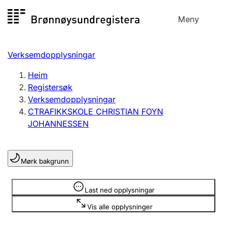
Hopp
Meny
Registersøk
til
Søk
Velg språk
innhald
Verksemdopplysningar
Aksjeselskap
Registrere, endre, slette
Heim
Registersøk
Verksemdopplysningar
Enkeltpersonføretak
CTRAFIKKSKOLE CHRISTIAN FOYN
Registrere, endre, slette
JOHANNESSEN
Lag og foreining
Mørk bakgrunn
Registrere, endre, slette
Opplysninger er skjult
Last ned opplysningar
Fleire organisasjonsformer
Vis alle opplysninger