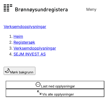
Hopp
Meny
Registersøk
til
Søk
Velg språk
innhald
Verksemdopplysningar
Aksjeselskap
Registrere, endre, slette
Heim
Registersøk
Verksemdopplysningar
Enkeltpersonføretak
SEJM INVEST AS
Registrere, endre, slette
Mørk bakgrunn
Lag og foreining
Registrere, endre, slette
Opplysninger er skjult
Last ned opplysningar
Vis alle opplysninger
Fleire organisasjonsformer