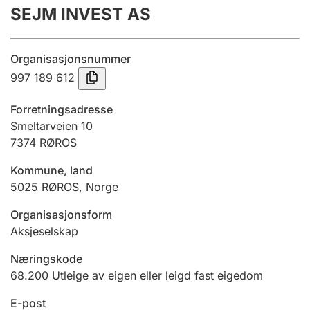
SEJM INVEST AS
Årsrekneskap
Innsending og forseinkingsgebyr
Organisasjonsnummer
997 189 612
Tinglysing
Forretningsadresse
Smeltarveien 10
7374
RØROS
Jeger
Betaling og jegeravgiftskort
Kommune, land
5025
RØROS
,
Norge
Ektepaktrettleiaren
Organisasjonsform
Aksjeselskap
Næringskode
Andre tema
68.200
Utleige av eigen eller leigd fast eigedom
E-post