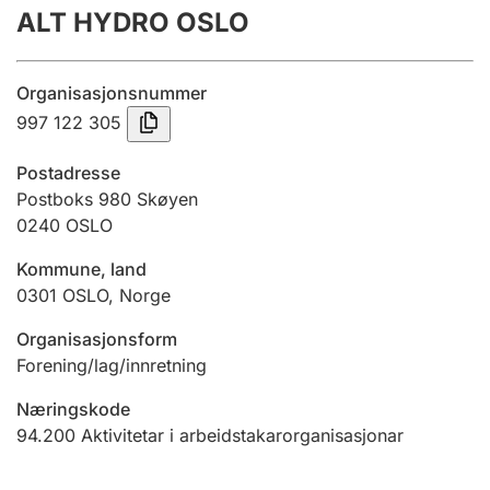
ALT HYDRO OSLO
Årsrekneskap
Innsending og forseinkingsgebyr
Organisasjonsnummer
997 122 305
Tinglysing
Postadresse
Postboks 980 Skøyen
0240
OSLO
Jeger
Betaling og jegeravgiftskort
Kommune, land
0301
OSLO
,
Norge
Ektepaktrettleiaren
Organisasjonsform
Forening/lag/innretning
Næringskode
Andre tema
94.200
Aktivitetar i arbeidstakarorganisasjonar