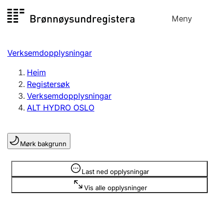
Hopp
Meny
Registersøk
til
Søk
Velg språk
innhald
Verksemdopplysningar
Aksjeselskap
Registrere, endre, slette
Heim
Registersøk
Verksemdopplysningar
Enkeltpersonføretak
ALT HYDRO OSLO
Registrere, endre, slette
Mørk bakgrunn
Lag og foreining
Registrere, endre, slette
Opplysninger er skjult
Last ned opplysningar
Vis alle opplysninger
Fleire organisasjonsformer