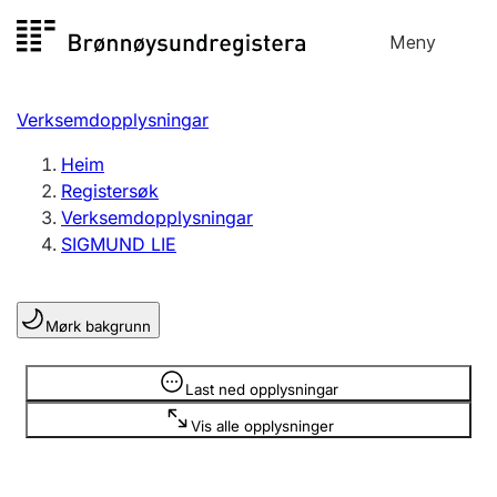
Hopp
Meny
Registersøk
til
Søk
Velg språk
innhald
Verksemdopplysningar
Aksjeselskap
Registrere, endre, slette
Heim
Registersøk
Verksemdopplysningar
Enkeltpersonføretak
SIGMUND LIE
Registrere, endre, slette
Mørk bakgrunn
Lag og foreining
Registrere, endre, slette
Opplysninger er skjult
Last ned opplysningar
Vis alle opplysninger
Fleire organisasjonsformer