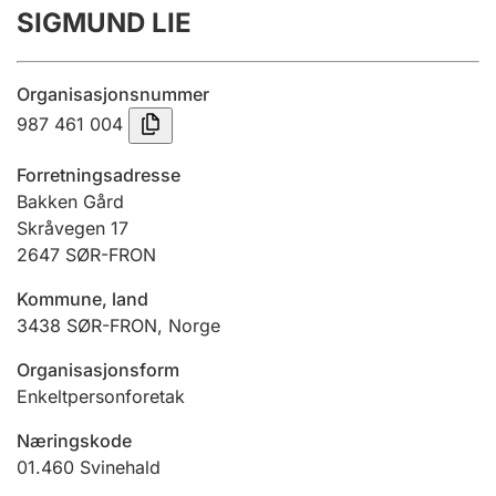
SIGMUND LIE
Årsrekneskap
Innsending og forseinkingsgebyr
Organisasjonsnummer
987 461 004
Tinglysing
Forretningsadresse
Bakken Gård
Skråvegen 17
Jeger
2647
SØR-FRON
Betaling og jegeravgiftskort
Kommune, land
3438
SØR-FRON
,
Norge
Ektepaktrettleiaren
Organisasjonsform
Enkeltpersonforetak
Andre tema
Næringskode
01.460
Svinehald