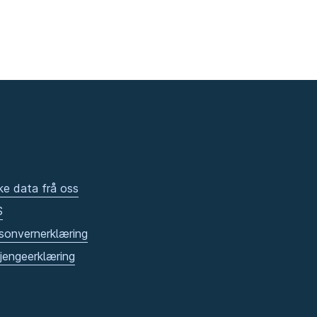
ke data frå oss
S
sonvernerklæring
gjengeerklæring