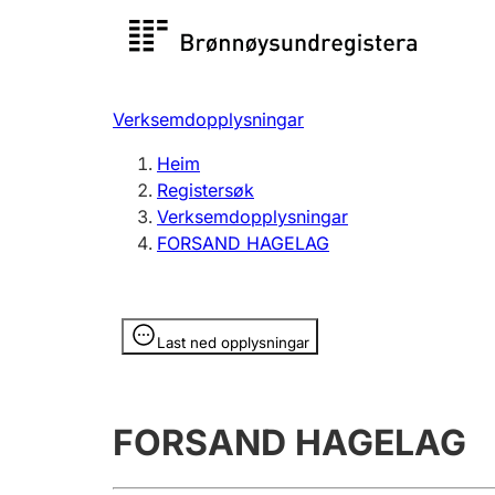
Registersøk
Aksjesel
Registrer
Verksemdopplysningar
Lag og foreining
Fleire
Heim
Registrere, endre, slette
organisa
Registersøk
Verksemdopplysningar
FORSAND HAGELAG
Tinglysing
Jeger
Betaling 
Opplysninger er skjult
Last ned opplysningar
Andre tema
FORSAND HAGELAG