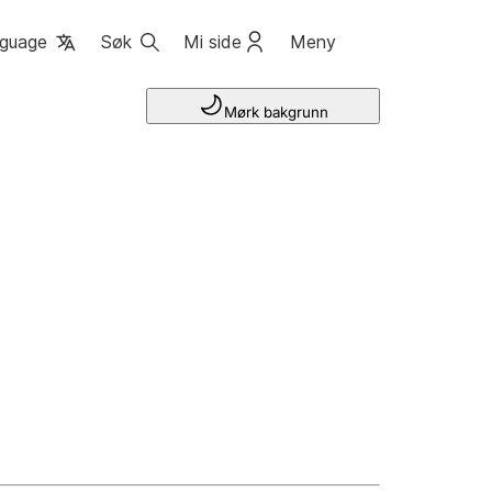
guage
Søk
Mi side
Meny
Mørk bakgrunn