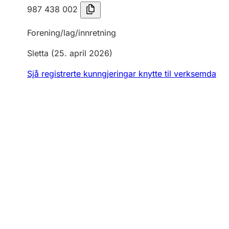
987 438 002
Forening/lag/innretning
Sletta
(25. april 2026)
Sjå registrerte kunngjeringar knytte til verksemda