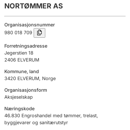
NORTØMMER AS
Årsrekneskap
Innsending og forseinkingsgebyr
Organisasjonsnummer
980 018 709
Tinglysing
Forretningsadresse
Jegerstien 18
2406
ELVERUM
Jeger
Betaling og jegeravgiftskort
Kommune, land
3420
ELVERUM
,
Norge
Ektepaktrettleiaren
Organisasjonsform
Aksjeselskap
Næringskode
Andre tema
46.830
Engroshandel med tømmer, trelast,
byggjevarer og sanitærutstyr