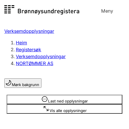
Hopp
Meny
Registersøk
til
Søk
Velg språk
innhald
Verksemdopplysningar
Aksjeselskap
Registrere, endre, slette
Heim
Registersøk
Verksemdopplysningar
Enkeltpersonføretak
NORTØMMER AS
Registrere, endre, slette
Mørk bakgrunn
Lag og foreining
Registrere, endre, slette
Opplysninger er skjult
Last ned opplysningar
Vis alle opplysninger
Fleire organisasjonsformer